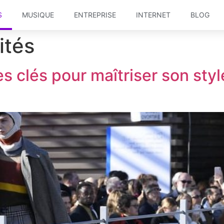
S
MUSIQUE
ENTREPRISE
INTERNET
BLOG
ités
s clés pour maîtriser son sty