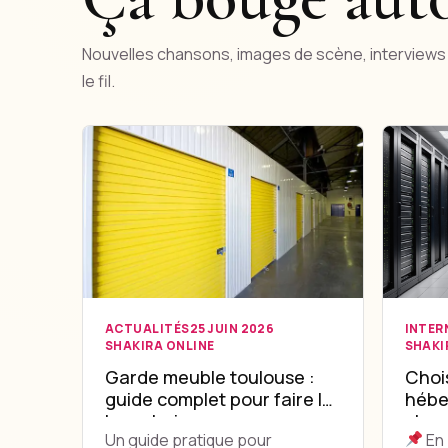
Nouvelles chansons, images de scène, interviews 
le fil.
ACTUALITÉS
25 JUIN 2026
INTER
SHAKIRA ONLINE
SHAKI
Garde meuble toulouse :
Chois
guide complet pour faire le
hébe
bon choix
: le 
Un guide pratique pour
En 
votre