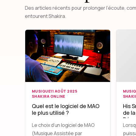
Des articles récents pour prolonger l’écoute, comp
entourent Shakira.
MUSIQUE
11 AOÛT 2025
MUSI
SHAKIRA ONLINE
SHAKI
Quel est le logiciel de MAO
His S
le plus utilisé ?
de la
Révo
Le choix d’un logiciel de MAO
Lorsqu
Clien
(Musique Assistée par
puiss