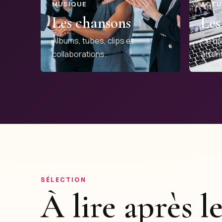
MUSIQUE
ACTU
Les chansons
Les
Albums, tubes, clips et
Ce qu
collaborations.
attent
SÉLECTION
À lire après le