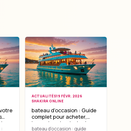
ACTUALITÉS
19 FÉVR. 2026
SHAKIRA ONLINE
votre
bateau d’occasion : Guide
s
complet pour acheter,
nts
inspecter et entretenir
 :
bateau d’occasion : guide